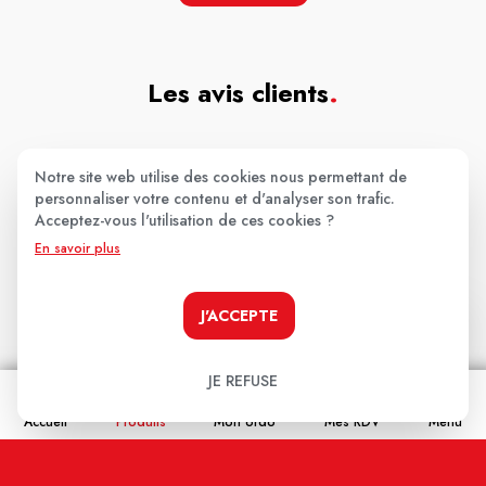
Les avis clients
.
Aucun avis pour le moment.
Notre site web utilise des cookies nous permettant de
personnaliser votre contenu et d'analyser son trafic.
Soyez le premier à donner votre avis !
Acceptez-vous l'utilisation de ces cookies ?
En savoir plus
Votre note:
★
★
★
★
★
J'ACCEPTE
Votre avis
JE REFUSE
Accueil
Produits
Mon ordo
Mes RDV
Menu