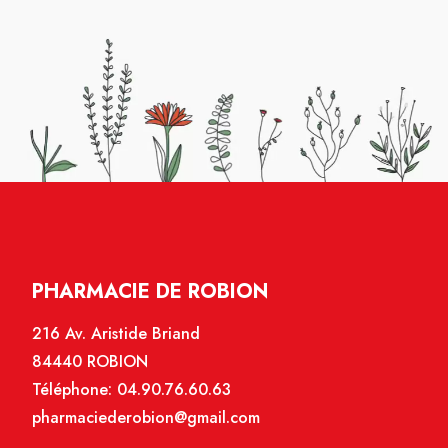
PHARMACIE DE ROBION
216 Av. Aristide Briand
84440 ROBION
Téléphone:
04.90.76.60.63
pharmaciederobion@gmail.com