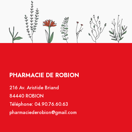
PHARMACIE DE ROBION
216 Av. Aristide Briand
84440 ROBION
Téléphone:
04.90.76.60.63
pharmaciederobion@gmail.com