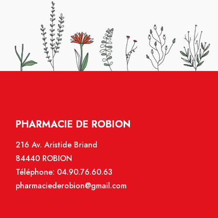
PHARMACIE DE ROBION
216 Av. Aristide Briand
84440 ROBION
Téléphone:
04.90.76.60.63
pharmaciederobion@gmail.com