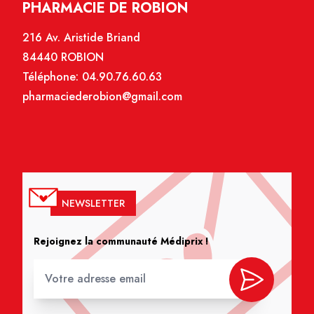
PHARMACIE DE ROBION
216 Av. Aristide Briand
84440 ROBION
Téléphone:
04.90.76.60.63
pharmaciederobion@gmail.com
NEWSLETTER
Rejoignez la communauté Médiprix !