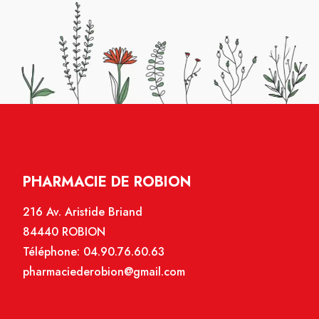
PHARMACIE DE ROBION
216 Av. Aristide Briand
84440 ROBION
Téléphone:
04.90.76.60.63
pharmaciederobion@gmail.com