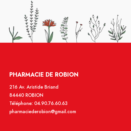
PHARMACIE DE ROBION
216 Av. Aristide Briand
84440 ROBION
Téléphone:
04.90.76.60.63
pharmaciederobion@gmail.com