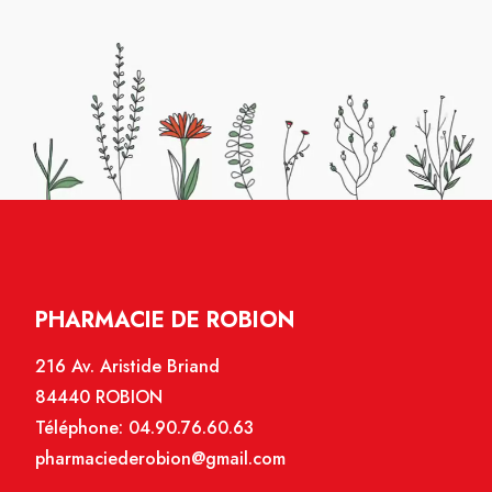
PHARMACIE DE ROBION
216 Av. Aristide Briand
84440 ROBION
Téléphone:
04.90.76.60.63
pharmaciederobion@gmail.com