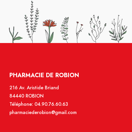
PHARMACIE DE ROBION
216 Av. Aristide Briand
84440 ROBION
Téléphone:
04.90.76.60.63
pharmaciederobion@gmail.com