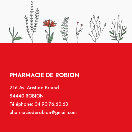
PHARMACIE DE ROBION
216 Av. Aristide Briand
84440 ROBION
Téléphone:
04.90.76.60.63
pharmaciederobion@gmail.com