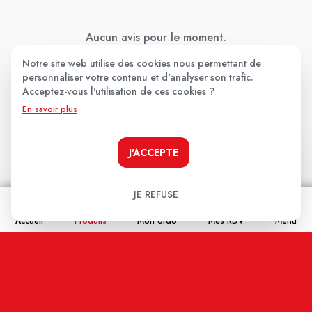
Aucun avis pour le moment.
Notre site web utilise des cookies nous permettant de
Soyez le premier à donner votre avis !
personnaliser votre contenu et d'analyser son trafic.
Acceptez-vous l'utilisation de ces cookies ?
Votre note:
En savoir plus
★
★
★
★
★
Votre avis
J'ACCEPTE
JE REFUSE
Accueil
Produits
Mon ordo
Mes RDV
Menu
Nom