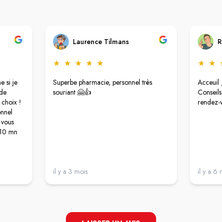
Laurence Tilmans
R
★
★
★
★
★
★
★
 si je
Superbe pharmacie, personnel très
Acceuil 
ide
souriant 🤗👍
Conseils
 choix !
rendez-v
onnel
t vous
 10 mn
il y a 3 mois
il y a 6 