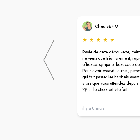
Chris BENOIT
★
★
★
★
★
Ravie de cette découverte, même
ne viens que très rarement, rap
efficace, sympa et beaucoup de
Pour avoir essayé l’autre , pers
qui fait passer les habitués avan
alors que vous attendez depuis
👎 …. le choix est vite fait !
il y a 8 mois