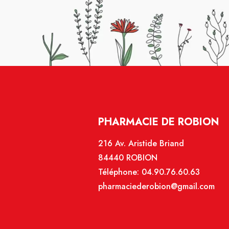
PHARMACIE DE ROBION
216 Av. Aristide Briand
84440 ROBION
Téléphone:
04.90.76.60.63
pharmaciederobion@gmail.com