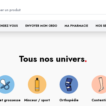
ENDEZ-VOUS
ENVOYER MON ORDO
MA PHARMACIE
NOS S
Tous nos univers
.
et grossesse
Minceur / sport
Orthopédie
Content