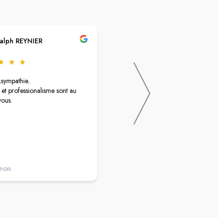
alph REYNIER
christelle pima
★
★
★
★
★
★
★
★
,sympathie..
Très belle pharmacie qui compte
 et professionalisme sont au
beaucoup de produits. Personne ne
ous.
force la vente et c'est très appréciab
Le conseil et l'accueil y sont
formidables.
mois
il y a un an