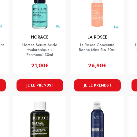
HORACE
LA ROSEE
ant
Horace Serum Acide
La Rosee Concentre
Hyaluronique +
Bonne Mine Bio 30ml
Panthenol 30ml
21,00€
26,90€
JE LE PRENDS !
JE LE PRENDS !