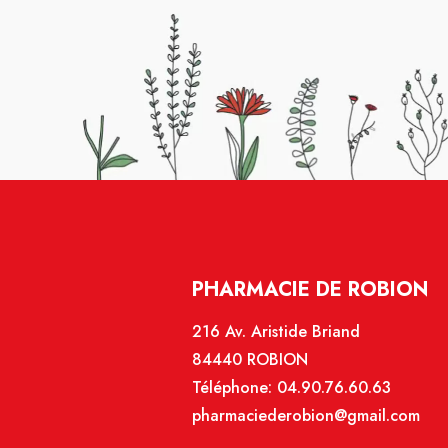
PHARMACIE DE ROBION
216 Av. Aristide Briand
84440 ROBION
Téléphone:
04.90.76.60.63
pharmaciederobion@gmail.com