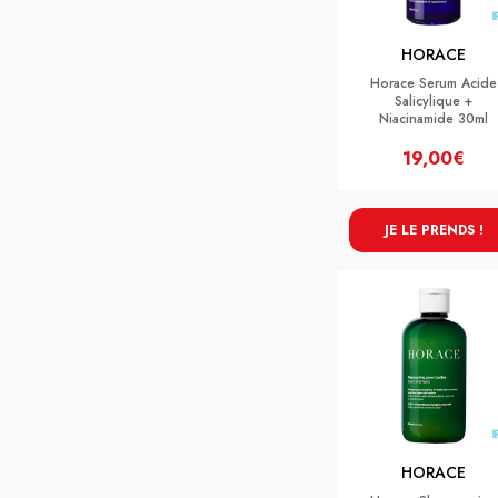
HORACE
Horace Serum Acide
Salicylique +
Niacinamide 30ml
19,00€
JE LE PRENDS !
HORACE