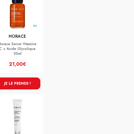
HORACE
Horace Serum Vitamine
C + Acide Glycolique
30ml
21,00€
JE LE PRENDS !