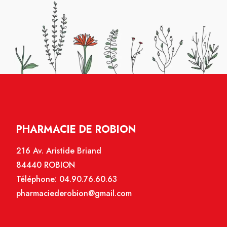
PHARMACIE DE ROBION
216 Av. Aristide Briand
84440 ROBION
Téléphone:
04.90.76.60.63
pharmaciederobion@gmail.com