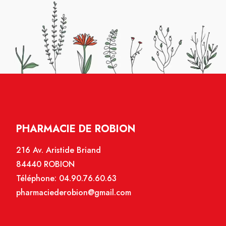
PHARMACIE DE ROBION
216 Av. Aristide Briand
84440 ROBION
Téléphone:
04.90.76.60.63
pharmaciederobion@gmail.com