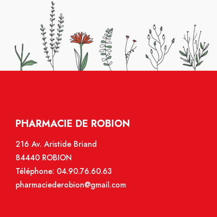
PHARMACIE DE ROBION
216 Av. Aristide Briand
84440 ROBION
Téléphone:
04.90.76.60.63
pharmaciederobion@gmail.com