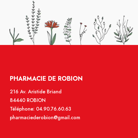
PHARMACIE DE ROBION
216 Av. Aristide Briand
84440 ROBION
Téléphone:
04.90.76.60.63
pharmaciederobion@gmail.com