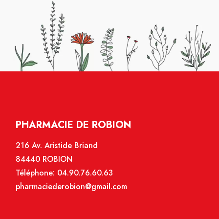
PHARMACIE DE ROBION
216 Av. Aristide Briand
84440 ROBION
Téléphone:
04.90.76.60.63
pharmaciederobion@gmail.com