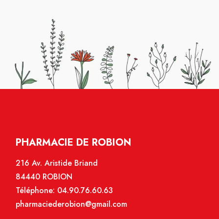
PHARMACIE DE ROBION
216 Av. Aristide Briand
84440 ROBION
Téléphone:
04.90.76.60.63
pharmaciederobion@gmail.com