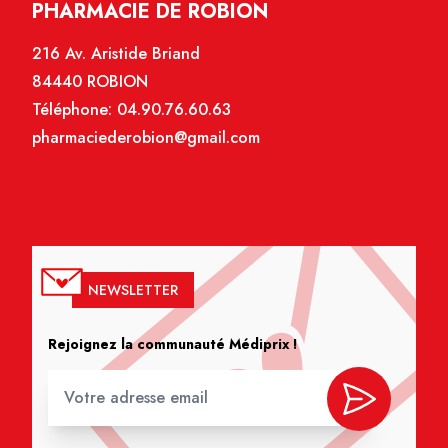
PHARMACIE DE ROBION
216 Av. Aristide Briand
84440 ROBION
Téléphone:
04.90.76.60.63
pharmaciederobion@gmail.com
NEWSLETTER
Rejoignez la communauté Médiprix !