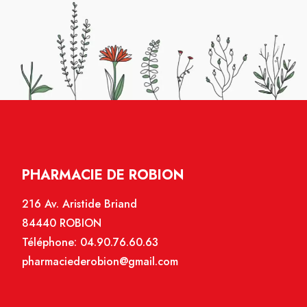
PHARMACIE DE ROBION
216 Av. Aristide Briand
84440 ROBION
Téléphone:
04.90.76.60.63
pharmaciederobion@gmail.com