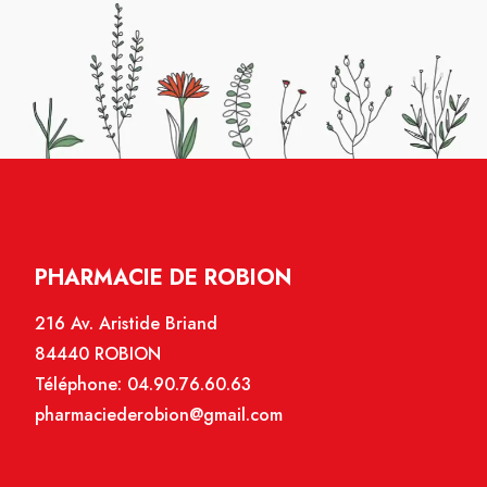
PHARMACIE DE ROBION
216 Av. Aristide Briand
84440 ROBION
Téléphone:
04.90.76.60.63
pharmaciederobion@gmail.com