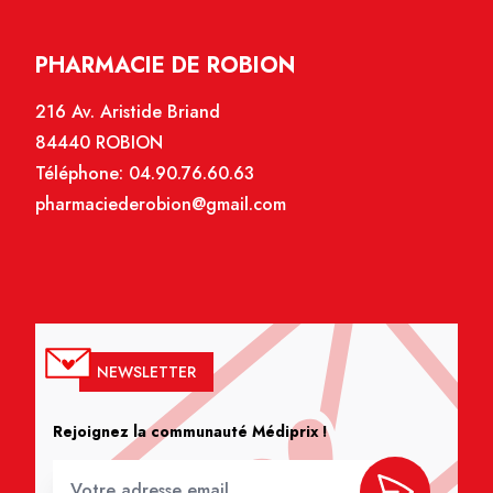
PHARMACIE DE ROBION
216 Av. Aristide Briand
84440 ROBION
Téléphone:
04.90.76.60.63
pharmaciederobion@gmail.com
NEWSLETTER
Rejoignez la communauté Médiprix !