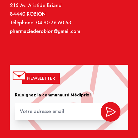
216 Av. Aristide Briand
84440 ROBION
Téléphone:
04.90.76.60.63
pharmaciederobion@gmail.com
NEWSLETTER
Rejoignez la communauté Médiprix !