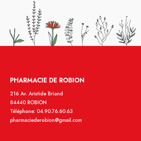
PHARMACIE DE ROBION
216 Av. Aristide Briand
84440 ROBION
Téléphone:
04.90.76.60.63
pharmaciederobion@gmail.com