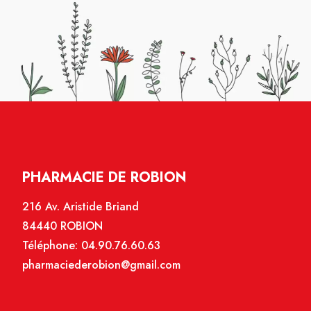
PHARMACIE DE ROBION
216 Av. Aristide Briand
84440 ROBION
Téléphone:
04.90.76.60.63
pharmaciederobion@gmail.com